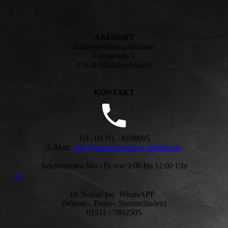
ANFAHRT
Hausverwaltung Skuthan
Lärchenstr. 3
97828 Marktheidenfeld
KONTAKT
Tel.: 09391 - 8108095
E-Mail:
info@hausverwaltung-skuthan.de
Telefonzeiten Mo - Fr von 9:00 bis 12:00 Uhr
Im Notfall per WhatsAPP
(Wasser-, Feuer-, Sturmschaden)
01511 - 7892505