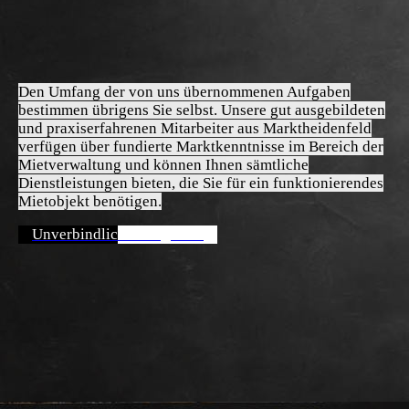
Den Umfang der von uns übernommenen Aufgaben
bestimmen übrigens Sie selbst. Unsere gut ausgebildeten
und praxiserfahrenen Mitarbeiter aus Marktheidenfeld
verfügen über fundierte Marktkenntnisse im Bereich der
Mietverwaltung und können Ihnen sämtliche
Dienstleistungen bieten, die Sie für ein funktionierendes
Mietobjekt benötigen.
Unverbindliches Angebot!