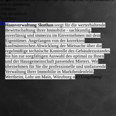
und zu optimieren.
Ablehnen
Alle akzeptieren
Speichern
Mehr Informationen
Hausverwaltung Skuthan
sorgt für die werterhaltende
Bewirtschaftung Ihrer Immobilie - sachkundig,
zuverlässig und immerzu im Einvernehmen mit dem
Eigentümer.
Angefangen von der korrekten
kaufmännischen Abwicklung der Mietsache über die
regelmäßige technische Kontrolle des Gebäudezustandes
bis hin zur sorgfältigen Auswahl des optimal zu Ihnen
und der Hausgemeinschaft passenden Mieters.
Wir
übernehmen für Sie die professionelle und umfassende
Verwaltung Ihrer Immobilie in Marktheidenfeld,
Wertheim, Lohr am Main, Würzburg u
nd Umgebung!