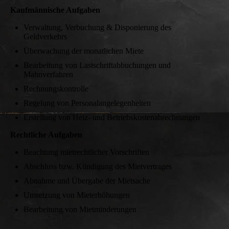
Kaufmännische Aufgaben
Verwaltung, Verbuchung & Disponierung des
Geldverkehrs
Überwachung der monatlichen Miete
Bearbeitung von Lastschriftabbuchungen und
Mahnverfahren
Rechnungskontrolle
Regelung von Personalangelegenheiten
Erstellung von Heiz- und Betriebskostenabrechnungen
Rechtliche Aufgaben
Beachtung mietrechtlicher Vorschriften
Abschluss bzw. Kündigung des Mietvertrages
Abnahme und Übergabe der Mietsache
Umsetzung von Mieterhöhungen
Bearbeitung von Mietminderungen