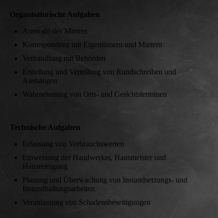
Organisatorische Aufgaben
Auswahl des Mieters
Korrespondenz mit Eigentümern und Mietern
Verhandlung mit Behörden
Erstellung und Verteilung von Rundschreiben und
Aushängen
Wahrnehmung von Orts- und Gerichtsterminen
Technische Aufgaben
Erfassung von Verbrauchswerten
Einweisung der Handwerker, Hausmeister und
Hausreinigung
Planung und Überwachung von Instandsetzungs- und
Instandhaltungsarbeiten
Veranlassung von Schadensbeseitigungen